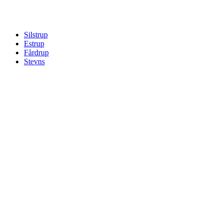
Silstrup
Estrup
Fårdrup
Stevns